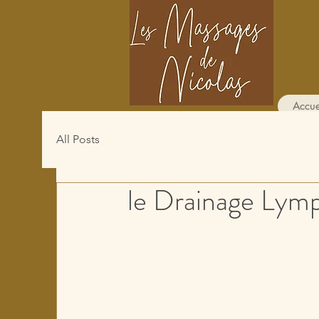
Accue
All Posts
le Drainage Lym