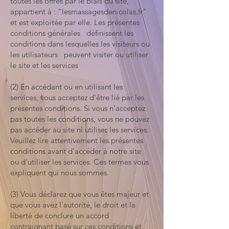
toutes les offres par le biais du site,
appartient à : "lesmassagesdenicolas.fr"
et est exploitée par elle. Les présentes
conditions générales définissent les
conditions dans lesquelles les visiteurs ou
les utilisateurs peuvent visiter ou utiliser
le site et les services
(2) En accédant ou en utilisant les
services, vous acceptez d'être lié par les
présentes conditions. Si vous n'acceptez
pas toutes les conditions, vous ne pouvez
pas accéder au site ni utiliser les services.
Veuillez lire attentivement les présentes
conditions avant d'accéder à notre site
ou d'utiliser les services. Ces termes vous
expliquent qui nous sommes.
(3) Vous déclarez que vous êtes majeur et
que vous avez l'autorité, le droit et la
liberté de conclure un accord
contraignant basé sur ces conditions et