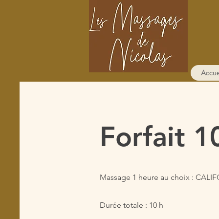
Accue
Forfait 
Massage 1 heure au choix : CALI
Durée totale : 10 h